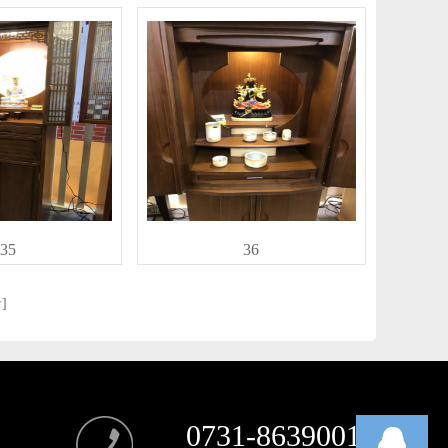
35
36
]
0731-86390018