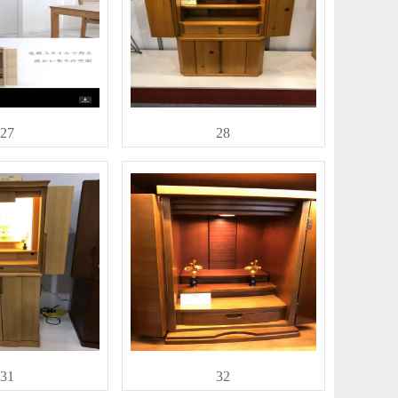
27
28
31
32